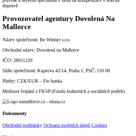
právník a největší specialista v zemi na kompenzace v letecké
dopravě
Provozovatel agentury Dovolená Na
Mallorce
Název společnosti:
Be Winner s.r.o.
Obchodní název:
Dovolená na Mallorce
IČO:
28911229
Sídlo společnosti:
Kaprova 42/14, Praha 1, PSČ: 110 00
Platby:
CZK/EUR – Fio banka
Možnost čerpání z FKSP
(Fondu kulturních a sociálních potřeb)
Dokumenty
Obchodní podmínky
Ochrana osobních údajů
Cookies