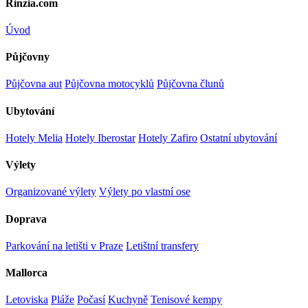
Rinzia.com
Úvod
Půjčovny
Půjčovna aut
Půjčovna motocyklů
Půjčovna člunů
Ubytování
Hotely Melia
Hotely Iberostar
Hotely Zafiro
Ostatní ubytování
Výlety
Organizované výlety
Výlety po vlastní ose
Doprava
Parkování na letišti v Praze
Letištní transfery
Mallorca
Letoviska
Pláže
Počasí
Kuchyně
Tenisové kempy