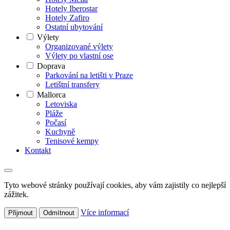
Hotely Iberostar
Hotely Zafiro
Ostatní ubytování
Výlety
Organizované výlety
Výlety po vlastní ose
Doprava
Parkování na letišti v Praze
Letištní transfery
Mallorca
Letoviska
Pláže
Počasí
Kuchyně
Tenisové kempy
Kontakt
Tyto webové stránky používají cookies, aby vám zajistily co nejlepší
zážitek.
Více informací
Přijmout
Odmítnout