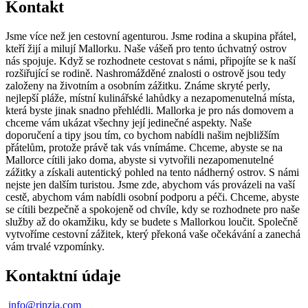
Kontakt
Jsme více než jen cestovní agenturou. Jsme rodina a skupina přátel,
kteří žijí a milují Mallorku. Naše vášeň pro tento úchvatný ostrov
nás spojuje. Když se rozhodnete cestovat s námi, připojíte se k naší
rozšiřující se rodině. Nashromážděné znalosti o ostrově jsou tedy
založeny na životním a osobním zážitku. Známe skryté perly,
nejlepší pláže, místní kulinářské lahůdky a nezapomenutelná místa,
která byste jinak snadno přehlédli. Mallorka je pro nás domovem a
chceme vám ukázat všechny její jedinečné aspekty. Naše
doporučení a tipy jsou tím, co bychom nabídli našim nejbližším
přátelům, protože právě tak vás vnímáme. Chceme, abyste se na
Mallorce cítili jako doma, abyste si vytvořili nezapomenutelné
zážitky a získali autentický pohled na tento nádherný ostrov. S námi
nejste jen dalším turistou. Jsme zde, abychom vás provázeli na vaší
cestě, abychom vám nabídli osobní podporu a péči. Chceme, abyste
se cítili bezpečně a spokojeně od chvíle, kdy se rozhodnete pro naše
služby až do okamžiku, kdy se budete s Mallorkou loučit. Společně
vytvoříme cestovní zážitek, který překoná vaše očekávání a zanechá
vám trvalé vzpomínky.
Kontaktní údaje
info@rinzia.com